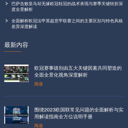
巴萨击败皇马却无缘欧冠桂冠的战术表现与赛季关键转折深
度全景解析
全面解析欧冠法甲英超意甲联赛之间的主要区别与特色风格
差异深度解读
最新内容
欧冠赛事级别由五大关键因素共同塑造的
全面全景化视角深度解析
阅读
围绕2023欧国联常见问题的全面解析与实
用解读指南全方位说明手册
阅读