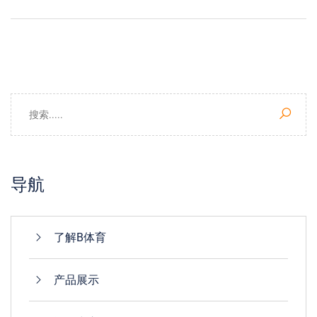
导航
了解B体育
产品展示