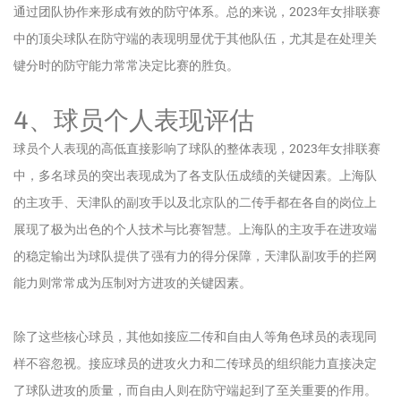
通过团队协作来形成有效的防守体系。总的来说，2023年女排联赛
中的顶尖球队在防守端的表现明显优于其他队伍，尤其是在处理关
键分时的防守能力常常决定比赛的胜负。
4、球员个人表现评估
球员个人表现的高低直接影响了球队的整体表现，2023年女排联赛
中，多名球员的突出表现成为了各支队伍成绩的关键因素。上海队
的主攻手、天津队的副攻手以及北京队的二传手都在各自的岗位上
展现了极为出色的个人技术与比赛智慧。上海队的主攻手在进攻端
的稳定输出为球队提供了强有力的得分保障，天津队副攻手的拦网
能力则常常成为压制对方进攻的关键因素。
除了这些核心球员，其他如接应二传和自由人等角色球员的表现同
样不容忽视。接应球员的进攻火力和二传球员的组织能力直接决定
了球队进攻的质量，而自由人则在防守端起到了至关重要的作用。