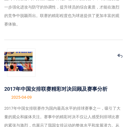
一步强化进攻与防守的协调性，提升球员的综合素质，才能在激烈
的竞争中脱颖而出。联赛的精彩程度也为球迷提供了更加丰富的观
赛体验。
2017年中国女排联赛精彩对决回顾及赛事分析
2025-04-09
2017年中国女排联赛作为国内最高水平的排球赛事之一，吸引了大
量的观众和媒体关注。赛事中的精彩对决不仅让人感受到排球比赛
的紧张与激烈，也展示了我国女排运动的整体水平和发展潜力。从