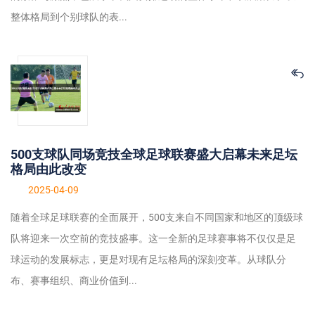
整体格局到个别球队的表...
500支球队同场竞技全球足球联赛盛大启幕未来足坛
格局由此改变
2025-04-09
随着全球足球联赛的全面展开，500支来自不同国家和地区的顶级球
队将迎来一次空前的竞技盛事。这一全新的足球赛事将不仅仅是足
球运动的发展标志，更是对现有足坛格局的深刻变革。从球队分
布、赛事组织、商业价值到...