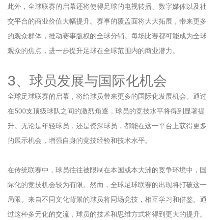
此外，全球联赛的启幕还将使得足球的电视转播、数字媒体以及社
交平台的商业价值大幅提升。赛事的覆盖面将大大拓展，带来更多
的观众群体，推动赛事版权的全球分销。每场比赛都可能成为全球
观众的焦点，进一步提升足球在全球范围内的商业潜力。
3、球员发展与国际化机会
全球足球联赛的启幕，将给球员带来更多的国际化发展机会。通过
在500支顶级球队之间的激烈角逐，球员的竞技水平将得到显著提
升。无论是年轻球员，还是资深球员，都能在这一平台上获得更多
的展示机会，增强自身的竞技经验和技术水平。
在传统联赛中，球员往往被限制在本国或本大洲的竞争环境中，国
际化的竞技机会较为有限。然而，全球足球联赛的出现将打破这一
局限。来自不同文化背景的球员将同场竞技，相互学习和借鉴。通
过这种多元化的交流，球员的技术和思维方式将得到更大的提升。