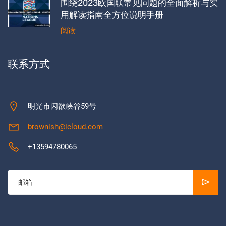
围绕2023欧国联常见问题的全面解析与实
用解读指南全方位说明手册
阅读
联系方式
明光市闪欲峡谷59号
brownish@icloud.com
+13594780065