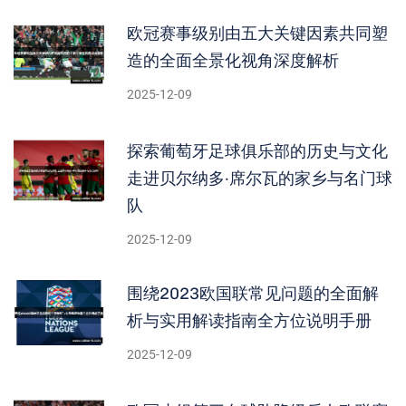
欧冠赛事级别由五大关键因素共同塑
造的全面全景化视角深度解析
2025-12-09
探索葡萄牙足球俱乐部的历史与文化
走进贝尔纳多·席尔瓦的家乡与名门球
队
2025-12-09
围绕2023欧国联常见问题的全面解
析与实用解读指南全方位说明手册
2025-12-09