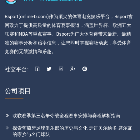
Bsport(online-b.com)作为顶尖的体育电竞娱乐平台，Bsport官
网致力于提供高质量的体育赛事报道，涵盖世界杯、欧洲五大
联赛和NBA等重点赛事。Bsport为广大体育迷带来最新、最精
准的赛事分析和赔率信息，让您即时掌握赛场动态，享受体育
竞赛的无限激情和乐趣。
社交平台:
公司项目
欧联赛季第三名争夺战全程赛事安排与赛程解析指南
探索葡萄牙足球俱乐部的历史与文化 走进贝尔纳多·席尔瓦
的家乡与名门球队