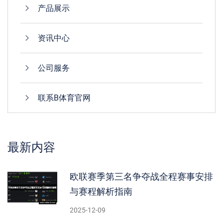
产品展示
资讯中心
公司服务
联系B体育官网
最新内容
欧联赛季第三名争夺战全程赛事安排
与赛程解析指南
2025-12-09