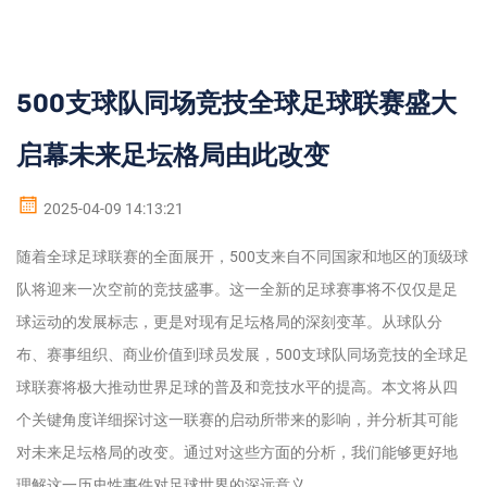
500支球队同场竞技全球足球联赛盛大
启幕未来足坛格局由此改变
2025-04-09 14:13:21
随着全球足球联赛的全面展开，500支来自不同国家和地区的顶级球
队将迎来一次空前的竞技盛事。这一全新的足球赛事将不仅仅是足
球运动的发展标志，更是对现有足坛格局的深刻变革。从球队分
布、赛事组织、商业价值到球员发展，500支球队同场竞技的全球足
球联赛将极大推动世界足球的普及和竞技水平的提高。本文将从四
个关键角度详细探讨这一联赛的启动所带来的影响，并分析其可能
对未来足坛格局的改变。通过对这些方面的分析，我们能够更好地
理解这一历史性事件对足球世界的深远意义。