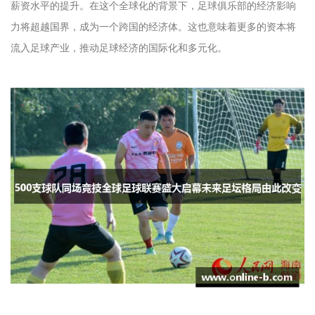
薪资水平的提升。在这个全球化的背景下，足球俱乐部的经济影响
力将超越国界，成为一个跨国的经济体。这也意味着更多的资本将
流入足球产业，推动足球经济的国际化和多元化。